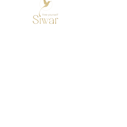
office5251
Administrator
office5251
Profil
Beitrittsdatum: 2. Jan. 2022
Es gibt noch nichts zu
sehen
Wenn dieses Mitglied Infos über sich
selbst hinzufügt, erscheinen diese hier.