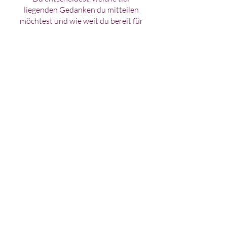
liegenden Gedanken du mitteilen
möchtest und wie weit du bereit für
eine Veränderung bist. Nachdem wir
die von dir gewünschten
Suggestionen bzw. positiven neuen
Zustand verankert haben, beende ich
die Trance.
In einer kurzen Nachbesprechung
reflektieren wir das Erlebte und ich
gebe dir zur Festigung der neuen
Suggestion noch wertvolle
Mentaltools mit nach Hause.
HYPNOSE
PAKETE